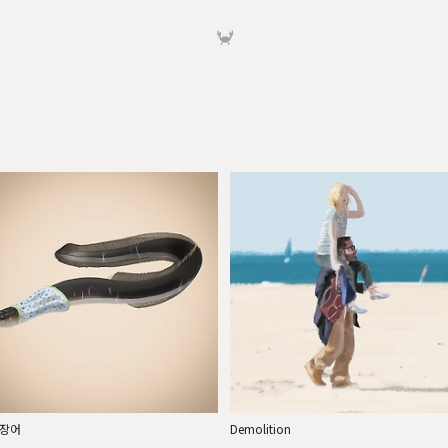
🦀
장어
Demolition