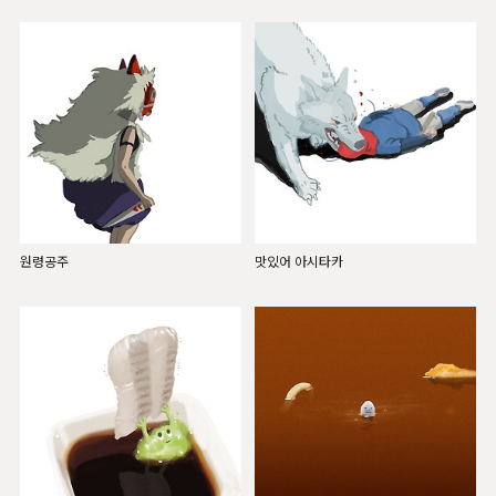
원령공주
맛있어 아시타카