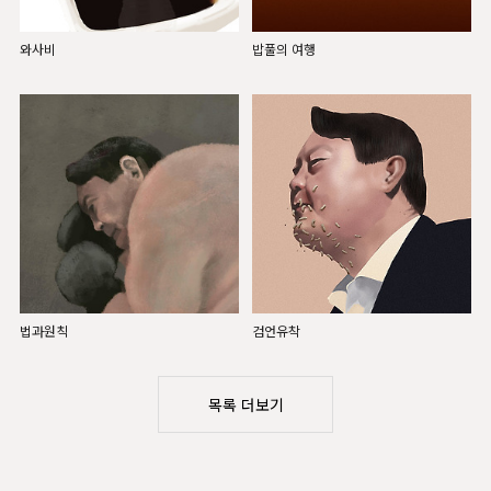
와사비
밥풀의 여행
법과원칙
검언유착
목록 더보기