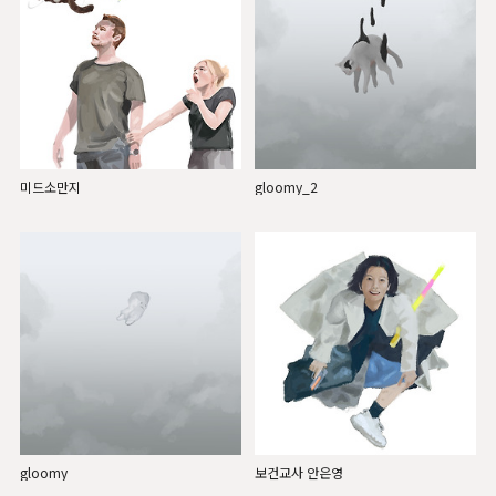
미드소만지
gloomy_2
gloomy
보건교사 안은영