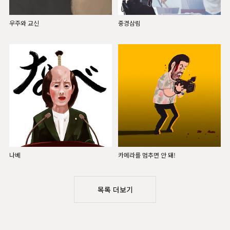
우주와 교신
중경삼림
나베
카메라를 멈추면 안 돼!
목록 더보기