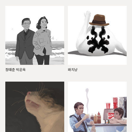
정태춘 박은옥
와치냥