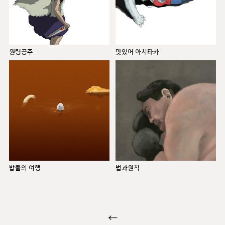
원령공주
맛있어 아시타카
밥풀의 여행
법과원칙
←