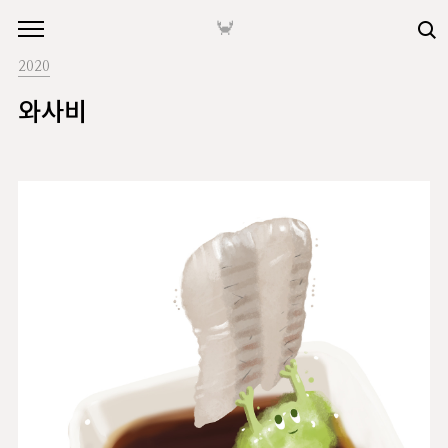
본문 바로가기
🦀
2020
와사비