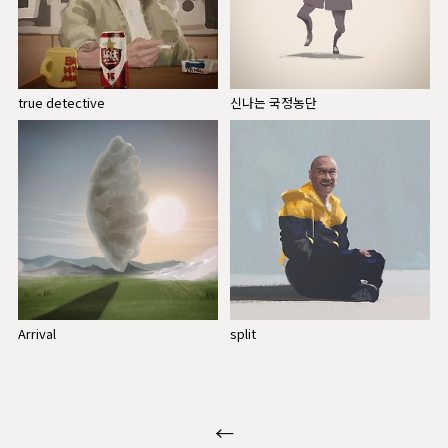
true detective
신나는 국정농단
Arrival
split
←