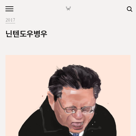
본문 바로가기
🦀
2017
닌텐도우병우